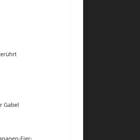
erührt 
r Gabel 
ananen-Eier-