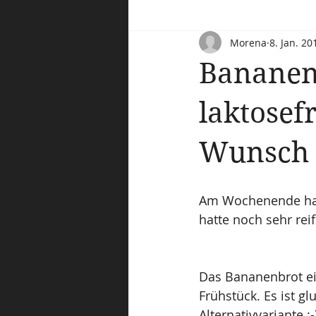
Morena
8. Jan. 20
Bananenb
laktosef
Wunsch 
Am Wochenende habe
hatte noch sehr re
Das Bananenbrot ei
Frühstück. Es ist gl
Alternativvariante :-