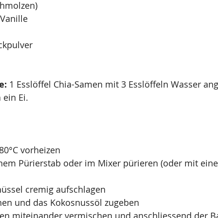
chmolzen)
Vanille
ckpulver
e:
 1 Esslöffel Chia-Samen mit 3 Esslöffeln Wasser ang
ein Ei. 
80°C vorheizen
em Pürierstab oder im Mixer pürieren (oder mit eine
chüssel cremig aufschlagen
anen und das Kokosnussöl zugeben
ten miteinander vermischen und anschliessend der B