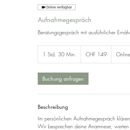
Online verfügbar
Aufnahmegespräch
Beratungsgespräch mit ausführlicher Ernä
149
Schweizer
1 Std. 30 Min.
1
CHF 149
Online
Franken
S
t
d
Buchung anfragen
3
0
M
Beschreibung
i
n
Im persönlichen Aufnahmegespräch klären 
.
Wir besprechen deine Anamnese, werten d