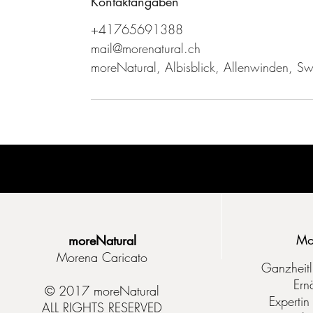
Kontaktangaben
+41765691388
mail@morenatural.ch
moreNatural, Albisblick, Allenwinden, Sw
Mo
moreNatural
Morena Caricato
Ganzheitl
Ern
© 2017 moreNatural
Expertin
ALL RIGHTS RESERVED