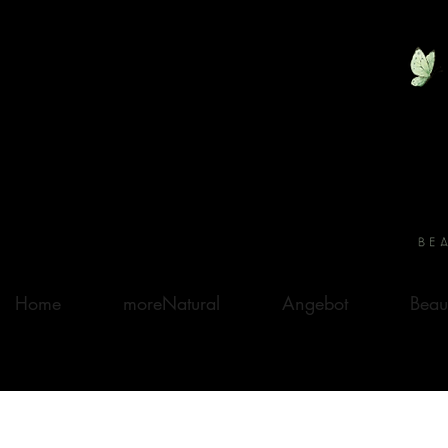
Home
moreNatural
Angebot
Beau